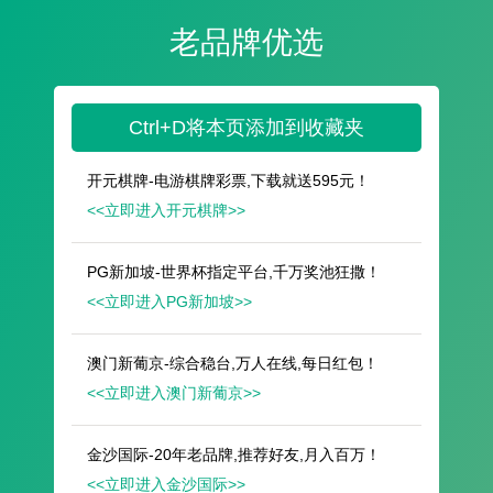
遥想公瑾当年，小乔初嫁了，雄姿英发。
羽扇纶巾，谈笑间，樯橹灰飞烟灭。
故国神游，多情应笑我，早生华发。
人生如梦，一尊还酹江月。